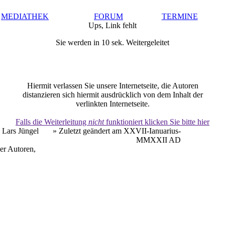
MEDIATHEK
FORUM
TERMINE
Ups, Link fehlt
Sie werden in 10 sek. Weitergeleitet
Hiermit verlassen Sie unsere Internetseite, die Autoren
distanzieren sich hiermit ausdrücklich von dem Inhalt der
verlinkten Internetseite.
Falls die Weiterleitung
nicht
funktioniert klicken Sie bitte hier
 Lars Jüngel
» Zuletzt geändert am XXVII-Ianuarius-
MMXXII AD
er Autoren,