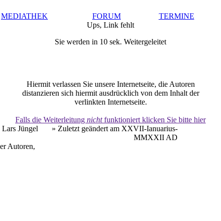
MEDIATHEK
FORUM
TERMINE
Ups, Link fehlt
Sie werden in 10 sek. Weitergeleitet
Hiermit verlassen Sie unsere Internetseite, die Autoren
distanzieren sich hiermit ausdrücklich von dem Inhalt der
verlinkten Internetseite.
Falls die Weiterleitung
nicht
funktioniert klicken Sie bitte hier
 Lars Jüngel
» Zuletzt geändert am XXVII-Ianuarius-
MMXXII AD
er Autoren,